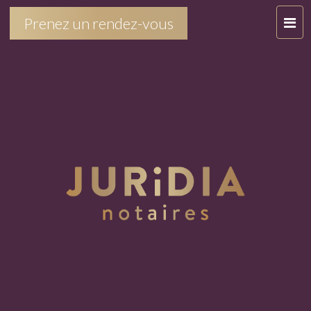
T
Prenez un rendez-vous
O
G
G
L
E
N
A
V
I
G
A
T
I
O